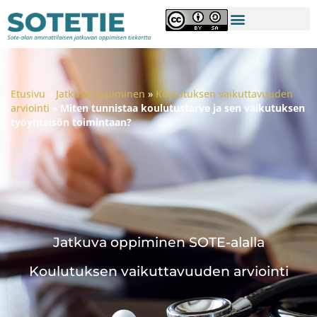
Etusivu
»
Jatkuva oppiminen
»
Koulutuksen vaikuttavuuden
arviointi
»
Miten tunnistaa koulutustarve ja sen vaikutuksen
työyhteisön toimintaan?
Jatkuva oppiminen SOTE-alalla
Koulutuksen vaikuttavuuden arviointi