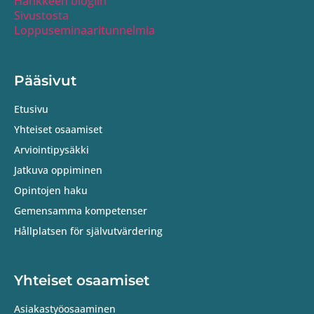
Hankkeen blogiin
Sivustosta
Loppuseminaaritunnelmia
Pääsivut
Etusivu
Yhteiset osaamiset
Arviointipysäkki
Jatkuva oppiminen
Opintojen haku
Gemensamma kompetenser
Hållplatsen för självutvärdering
Yhteiset osaamiset
Asiakastyöosaaminen