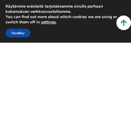
Käytämme evästeitä tarjotaksemme sinulle parhaan
Arviointipysäkki
kokemuksen verkkosivustollamme.
Jatkuva oppiminen
You can find out more about which cookies we are using or
switch them off in
settings
.
Opintojen haku
Gemensamma kompetenser
Hyväksy
Hållplatsen för självutvärdering
Yhteiset osaamiset
Asiakastyöosaaminen
Palveluiden ja työn kehittämisosaaminen
Työtekijyyden ja yhteistoiminnan muutososaaminen
Arviointipysäkki
Asiakastyöosaaminen NQF taso 6
Palveluiden ja työn kehittämisosaaminen NQF taso 6