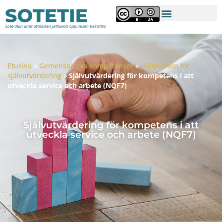
Etusivu
»
Gemensamma kompetenser
»
Hållplatsen för
självutvärdering
»
Självutvärdering för kompetens i att
utveckla service och arbete (NQF7)
Självutvärdering för kompetens i att
utveckla service och arbete (NQF7)