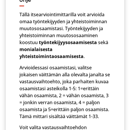
ohje
Tällä itsearviointimittarilla voit arvioida
omaa työntekijyyden ja yhteistoiminnan
muutososaamistasi. Työntekijyyden ja
yhteistoiminnan muutososaaminen
koostuu
työntekijyysosaamisesta
sekä
monialaisesta
yhteistoimintaosaamisesta
.
Arvioidessasi osaamistasi, valitse
jokaisen väittämän alla olevalta janalta se
vastausvaihtoehto, joka parhaiten kuvaa
osaamistasi asteikolla 1-5: 1=erittäin
vähän osaamista, 2 = vähän osaamista, 3
= jonkin verran osaamista, 4 = paljon
osaamista ja 5=erittäin paljon osaamista.
Tämä mittari sisältää väittämät 1-33.
Voit valita vastausvaihtoehdon