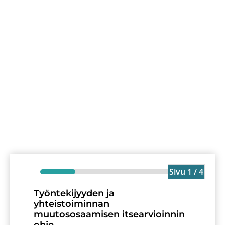
Sivu 1 / 4
Työntekijyyden ja
yhteistoiminnan
muutososaamisen itsearvioinnin