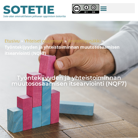
Etusivu
»
Yhteiset osaamiset
»
Arviointipysäkki
»
Työntekijyyden ja yhteistoiminnan muutososaamisen
itsearviointi (NQF7)
Työntekijyyden ja yhteistoiminnan
muutososaamisen itsearviointi (NQF7)