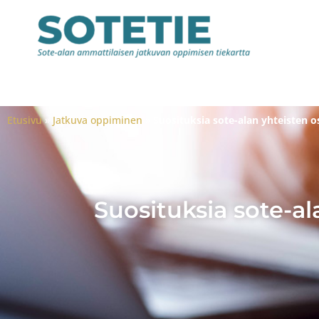
Etusivu
»
Jatkuva oppiminen
»
Suosituksia sote-alan yhteisten 
Suosituksia sote-a