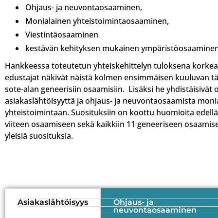
Ohjaus- ja neuvontaosaaminen,
Monialainen yhteistoimintaosaaminen,
Viestintäosaaminen
kestävän kehityksen mukainen ympäristöosaaminen
Hankkeessa toteutetun yhteiskehittelyn tuloksena korke
edustajat näkivät näistä kolmen ensimmäisen kuuluvan t
sote-alan geneerisiin osaamisiin. Lisäksi he yhdistäisivät
asiakaslähtöisyyttä ja ohjaus- ja neuvontaosaamista moni
yhteistoimintaan. Suosituksiin on koottu huomioita edellä
viiteen osaamiseen sekä kaikkiin 11 geneeriseen osaamisee
yleisiä suosituksia.
Asiakaslähtöisyys
Ohjaus- ja
neuvontaosaaminen