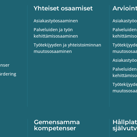
Yhteiset osaamiset
Arvioin
Asiakastyöosaaminen
Asiakastyö
Palveluiden ja työn
Palveluiden
kehittämisosaaminen
kehittämis
Työtekijyyden ja yhteistoiminnan
Työtekijyyd
muutososaaminen
muutososaa
Asiakastyö
nser
Palveluiden
ärdering
kehittämis
Työtekijyyd
muutososaa
Gemensamma
Hållpla
kompetenser
självut