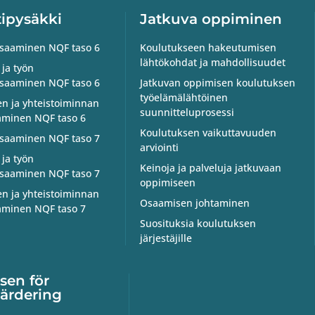
tipysäkki
Jatkuva oppiminen
osaaminen NQF taso 6
Koulutukseen hakeutumisen
lähtökohdat ja mahdollisuudet
 ja työn
osaaminen NQF taso 6
Jatkuvan oppimisen koulutuksen
työelämälähtöinen
en ja yhteistoiminnan
suunnitteluprosessi
minen NQF taso 6
Koulutuksen vaikuttavuuden
osaaminen NQF taso 7
arviointi
 ja työn
Keinoja ja palveluja jatkuvaan
osaaminen NQF taso 7
oppimiseen
en ja yhteistoiminnan
Osaamisen johtaminen
minen NQF taso 7
Suosituksia koulutuksen
järjestäjille
tsen för
värdering