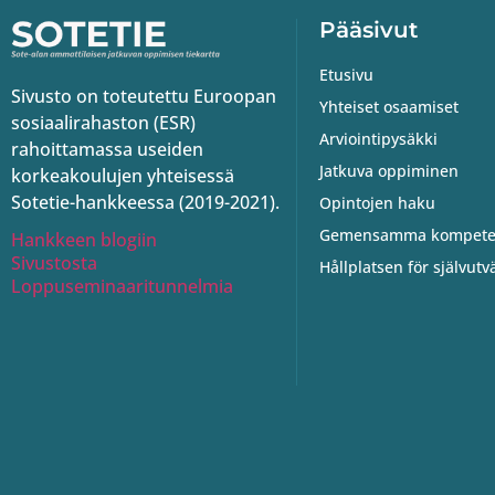
Pääsivut
Etusivu
Sivusto on toteutettu Euroopan
Yhteiset osaamiset
sosiaalirahaston (ESR)
Arviointipysäkki
rahoittamassa useiden
Jatkuva oppiminen
korkeakoulujen yhteisessä
Sotetie-hankkeessa (2019-2021).
Opintojen haku
Gemensamma kompete
Hankkeen blogiin
Sivustosta
Hållplatsen för självutv
Loppuseminaaritunnelmia