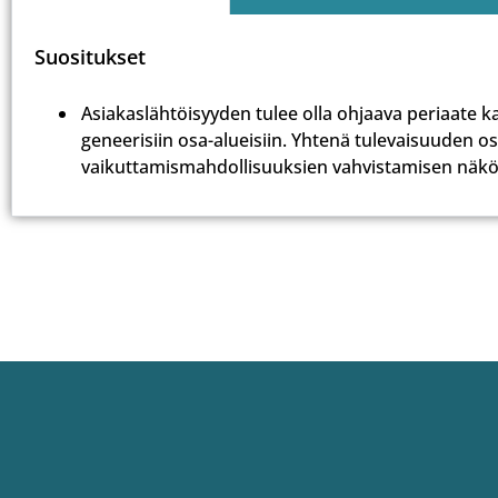
Suositukset
Asiakaslähtöisyyden tulee olla ohjaava periaate kai
geneerisiin osa-alueisiin. Yhtenä tulevaisuuden os
vaikuttamismahdollisuuksien vahvistamisen näk