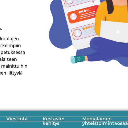
.
akoulujen
ärkeimpiin
 opetuksessa
alaiseen
 mainittuihin
n liittyviä
Viestintä
Kestävän
Monialainen
kehitys
yhteistoimintaosa