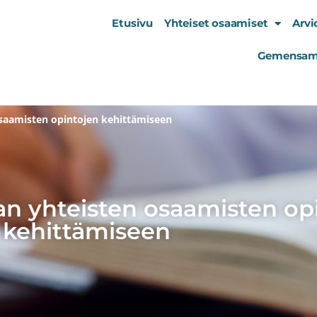
Etusivu
Yhteiset osaamiset
Arvi
Gemensam
osaamisten opintojen kehittämiseen
lan yhteisten osaamisten op
kehittämiseen