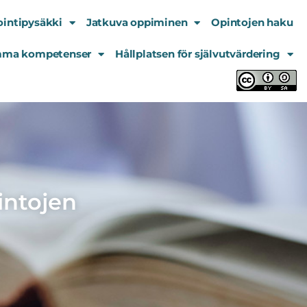
ointipysäkki
Jatkuva oppiminen
Opintojen haku
ma kompetenser
Hållplatsen för självutvärdering
intojen