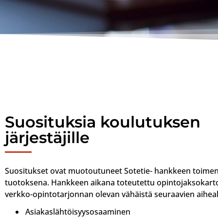
Suosituksia koulutuksen
järjestäjille
Suositukset ovat muotoutuneet Sotetie- hankkeen toimen
tuotoksena. Hankkeen aikana toteutettu opintojaksokartoi
verkko-opintotarjonnan olevan vähäistä seuraavien aiheal
Asiakaslähtöisyysosaaminen