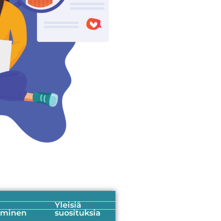
Yleisiä
aminen
suosituksia