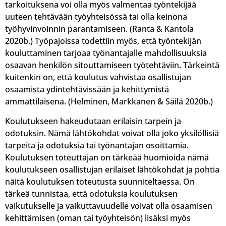
tarkoituksena voi olla myös valmentaa työntekijää
uuteen tehtävään työyhteisössä tai olla keinona
työhyvinvoinnin parantamiseen. (Ranta & Kantola
2020b.) Työpajoissa todettiin myös, että työntekijän
kouluttaminen tarjoaa työnantajalle mahdollisuuksia
osaavan henkilön sitouttamiseen työtehtäviin. Tärkeintä
kuitenkin on, että koulutus vahvistaa osallistujan
osaamista ydintehtävissään ja kehittymistä
ammattilaisena. (Helminen, Markkanen & Säilä 2020b.)
Koulutukseen hakeudutaan erilaisin tarpein ja
odotuksin. Nämä lähtökohdat voivat olla joko yksilöllisiä
tarpeita ja odotuksia tai työnantajan osoittamia.
Koulutuksen toteuttajan on tärkeää huomioida nämä
koulutukseen osallistujan erilaiset lähtökohdat ja pohtia
näitä koulutuksen toteutusta suunniteltaessa. On
tärkeä tunnistaa, että odotuksia koulutuksen
vaikutukselle ja vaikuttavuudelle voivat olla osaamisen
kehittämisen (oman tai työyhteisön) lisäksi myös