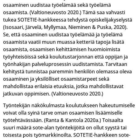
osaaminen uudistaa työelämää sekä työelämä
osaamista. (Valtioneuvosto 2020.) Tämä saa vahvasti
tukea SOTETIE-hankkeessa tehdystä opiskelijakyselystä
(Isosaari, Järvelä, Myllymaa, Nieminen & Puska, 2020).
Se, että osaaminen uudistaa työelämää ja työelämä
osaamista vaatii muun muassa ketteriä tapoja lisätä
osaamista, osaamisen kehittämisen huomioimista
työyhteisöissä sekä koulutustarjonnan että oppijan ja
työnhakijan palveluprosessin uudistamista. Tarvitaan
kehitystä tunnistaa paremmin henkilön olemassa oleva
osaaminen ja yksilölliset osaamistarpeet sekä
mahdollistaa erilaisia etuuksia, jotka mahdollistavat
jatkuvan oppimisen. (Valtioneuvosto 2020.)
Työntekijän näkökulmasta koulutukseen hakeutumiselle
voivat olla syinä tarve oman osaamisen lisäämiselle
työtehtävässään. (Ranta & Kantola 2020a.) Toisaalta
suuri määrä sote-alan työntekijöitä on ollut syystä tai
toisesta pois työmarkkinoilta. SOTETIE-hankkeen sote-