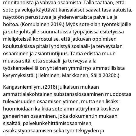
monitahoista ja vahvaa osaamista. Tällä taataan, että
sote-palveluja käyttävät kansalaiset saavat tasalaatuista,
näyttöön perustuvaa ja yhdenvertaista palvelua ja
hoitoa. (Komulainen 2019.) Myös sote-alan työntekijöille
ja sote-johtajille suunnatuissa työpajoissa esitetyissä
mielipiteissä korostui se, että jatkuvan oppimisen
koulutuksissa pitäisi yhdistyä sosiaali- ja terveysalan
osaaminen ja asiantuntijuus. Tämä edistää muun
muassa sitä, että sosiaali- ja terveysalalla
työskentelevillä on yhteinen ymmärrys ammatillisista
kysymyksistä. (Helminen, Markkanen, Säilä 2020b.)
Kangasniemi ym. (2018) julkaisun mukaan
ammattialakohtainen substanssiosaaminen muodostaa
tulevaisuuden osaamisen ytimen, mutta sen lisäksi
huomioidaan kaikkia sote-ammattiryhmiä koskeva
geneerinen osaaminen, joka dokumentin mukaan
sisältää, palvelunkehittämisosaamisen,
asiakastyöosaamisen sekä työntekijyyden ja