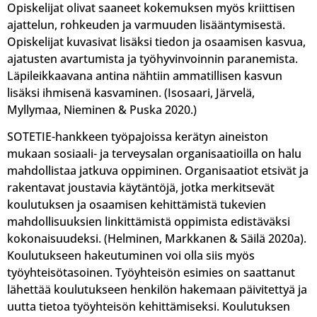
Opiskelijat olivat saaneet kokemuksen myös kriittisen
ajattelun, rohkeuden ja varmuuden lisääntymisestä.
Opiskelijat kuvasivat lisäksi tiedon ja osaamisen kasvua,
ajatusten avartumista ja työhyvinvoinnin paranemista.
Läpileikkaavana antina nähtiin ammatillisen kasvun
lisäksi ihmisenä kasvaminen. (Isosaari, Järvelä,
Myllymaa, Nieminen & Puska 2020.)
SOTETIE-hankkeen työpajoissa kerätyn aineiston
mukaan sosiaali- ja terveysalan organisaatioilla on halu
mahdollistaa jatkuva oppiminen. Organisaatiot etsivät ja
rakentavat joustavia käytäntöjä, jotka merkitsevät
koulutuksen ja osaamisen kehittämistä tukevien
mahdollisuuksien linkittämistä oppimista edistäväksi
kokonaisuudeksi. (Helminen, Markkanen & Säilä 2020a).
Koulutukseen hakeutuminen voi olla siis myös
työyhteisötasoinen. Työyhteisön esimies on saattanut
lähettää koulutukseen henkilön hakemaan päivitettyä ja
uutta tietoa työyhteisön kehittämiseksi. Koulutuksen