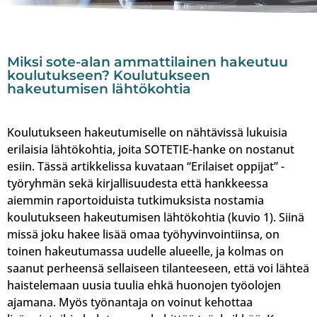
Miksi sote-alan ammattilainen hakeutuu
koulutukseen? Koulutukseen
hakeutumisen lähtökohtia
Koulutukseen hakeutumiselle on nähtävissä lukuisia
erilaisia lähtökohtia, joita SOTETIE-hanke on nostanut
esiin. Tässä artikkelissa kuvataan “Erilaiset oppijat” -
työryhmän sekä kirjallisuudesta että hankkeessa
aiemmin raportoiduista tutkimuksista nostamia
koulutukseen hakeutumisen lähtökohtia (kuvio 1). Siinä
missä joku hakee lisää omaa työhyvinvointiinsa, on
toinen hakeutumassa uudelle alueelle, ja kolmas on
saanut perheensä sellaiseen tilanteeseen, että voi lähteä
haistelemaan uusia tuulia ehkä huonojen työolojen
ajamana. Myös työnantaja on voinut kehottaa