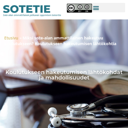
Etusivu
»
Miksi sote-alan ammattilainen hakeutuu
koulutukseen? Koulutukseen hakeutumisen lähtökohtia
Koulutukseen hakeutumisen lähtökohdat
ja mahdollisuudet