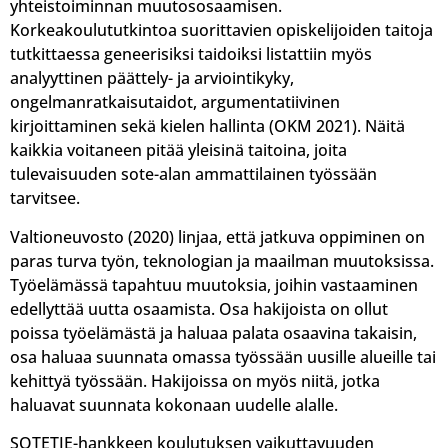
yhteistoiminnan muutososaamisen.
Korkeakoulututkintoa suorittavien opiskelijoiden taitoja
tutkittaessa geneerisiksi taidoiksi listattiin myös
analyyttinen päättely- ja arviointikyky,
ongelmanratkaisutaidot, argumentatiivinen
kirjoittaminen sekä kielen hallinta (OKM 2021). Näitä
kaikkia voitaneen pitää yleisinä taitoina, joita
tulevaisuuden sote-alan ammattilainen työssään
tarvitsee.
Valtioneuvosto (2020) linjaa, että jatkuva oppiminen on
paras turva työn, teknologian ja maailman muutoksissa.
Työelämässä tapahtuu muutoksia, joihin vastaaminen
edellyttää uutta osaamista. Osa hakijoista on ollut
poissa työelämästä ja haluaa palata osaavina takaisin,
osa haluaa suunnata omassa työssään uusille alueille tai
kehittyä työssään. Hakijoissa on myös niitä, jotka
haluavat suunnata kokonaan uudelle alalle.
SOTETIE-hankkeen koulutuksen vaikuttavuuden