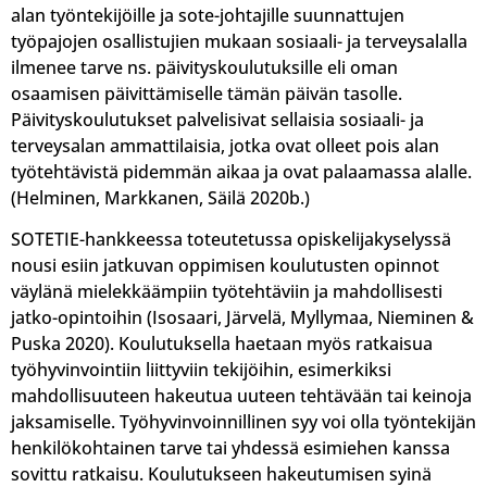
alan työntekijöille ja sote-johtajille suunnattujen
työpajojen osallistujien mukaan sosiaali- ja terveysalalla
ilmenee tarve ns. päivityskoulutuksille eli oman
osaamisen päivittämiselle tämän päivän tasolle.
Päivityskoulutukset palvelisivat sellaisia sosiaali- ja
terveysalan ammattilaisia, jotka ovat olleet pois alan
työtehtävistä pidemmän aikaa ja ovat palaamassa alalle.
(Helminen, Markkanen, Säilä 2020b.)
SOTETIE-hankkeessa toteutetussa opiskelijakyselyssä
nousi esiin jatkuvan oppimisen koulutusten opinnot
väylänä mielekkäämpiin työtehtäviin ja mahdollisesti
jatko-opintoihin (Isosaari, Järvelä, Myllymaa, Nieminen &
Puska 2020). Koulutuksella haetaan myös ratkaisua
työhyvinvointiin liittyviin tekijöihin, esimerkiksi
mahdollisuuteen hakeutua uuteen tehtävään tai keinoja
jaksamiselle. Työhyvinvoinnillinen syy voi olla työntekijän
henkilökohtainen tarve tai yhdessä esimiehen kanssa
sovittu ratkaisu. Koulutukseen hakeutumisen syinä