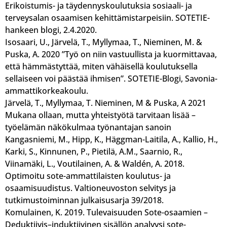
Erikoistumis- ja täydennyskoulutuksia sosiaali- ja
terveysalan osaamisen kehittämistarpeisiin. SOTETIE-
hankeen blogi, 2.4.2020.
Isosaari, U., Järvelä, T., Myllymaa, T., Nieminen, M. &
Puska, A. 2020 ”Työ on niin vastuullista ja kuormittavaa,
että hämmästyttää, miten vähäisellä koulutuksella
sellaiseen voi päästää ihmisen”. SOTETIE-Blogi, Savonia-
ammattikorkeakoulu.
Järvelä, T., Myllymaa, T. Nieminen, M & Puska, A 2021
Mukana ollaan, mutta yhteistyötä tarvitaan lisää –
työelämän näkökulmaa työnantajan sanoin
Kangasniemi, M., Hipp, K., Häggman-Laitila, A., Kallio, H.,
Karki, S., Kinnunen, P., Pietilä, A.M., Saarnio, R.,
Viinamäki, L., Voutilainen, A. & Waldén, A. 2018.
Optimoitu sote-ammattilaisten koulutus- ja
osaamisuudistus. Valtioneuvoston selvitys ja
tutkimustoiminnan julkaisusarja 39/2018.
Komulainen, K. 2019. Tulevaisuuden Sote-osaamien –
Deduktiivis–induktiivinen sisällön analyysi sote-