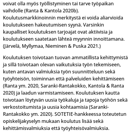
voivat olla myös työllistyminen tai tarve työpaikan
vaihdolle (Ranta & Kantola 2020b).
Koulutusmarkkinoinnin merkitystä ei voida aliarvioida
koulutukseen hakeutumisen syynä. Varsinkin
kaupalliset koulutuksen tarjoajat ovat aktiivisia ja
koulutukseen saatetaan lähteä myynnin innoittamana.
(Järvelä, Myllymaa, Nieminen & Puska 2021.)
Koulutuksen toivotaan tuovan ammatillista kehittymistä
ja sillä toivotaan olevan vaikutuksia työn tekemiseen,
kuten antavan valmiuksia työn suunnitteluun sekä
työyhteisön, toiminnan että palveluiden kehittämiseen
(Ranta ym. 2020, Saranki-Rantakokko, Kantola & Ranta
2020) ja laadun varmistamiseen. Koulutuksen kautta
toivotaan löytyvän uusia työkaluja ja tapoja työhön sekä
verkostoitumista ja uusia kohtaamisia (Saranki-
Rantakokko ym. 2020). SOTETIE-hankkeessa toteutetun
opiskelijakyselyn mukaan koulutus lisää sekä
kehittämisvalmiuksia että työyhteisövalmiuksia.