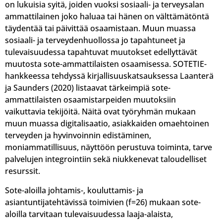
on lukuisia syitä, joiden vuoksi sosiaali- ja terveysalan
ammattilainen joko haluaa tai hänen on välttämätöntä
täydentää tai päivittää osaamistaan. Muun muassa
sosiaali- ja terveydenhuollossa jo tapahtuneet ja
tulevaisuudessa tapahtuvat muutokset edellyttävät
muutosta sote-ammattilaisten osaamisessa. SOTETIE-
hankkeessa tehdyssä kirjallisuuskatsauksessa Laanterä
ja Saunders (2020) listaavat tärkeimpiä sote-
ammattilaisten osaamistarpeiden muutoksiin
vaikuttavia tekijöitä. Näitä ovat työryhmän mukaan
muun muassa digitalisaatio, asiakkaiden omaehtoinen
terveyden ja hyvinvoinnin edistäminen,
moniammatillisuus, näyttöön perustuva toiminta, tarve
palvelujen integrointiin sekä niukkenevat taloudelliset
resurssit.
Sote-aloilla johtamis-, kouluttamis- ja
asiantuntijatehtävissä toimivien (f=26) mukaan sote-
aloilla tarvitaan tulevaisuudessa laaja-alaista,