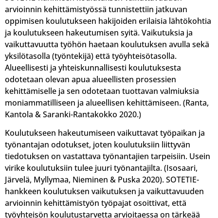
arvioinnin kehittämistyössä tunnistettiin jatkuvan
oppimisen koulutukseen hakijoiden erilaisia lähtökohtia
ja koulutukseen hakeutumisen syitä. Vaikutuksia ja
vaikuttavuutta työhön haetaan koulutuksen avulla sekä
yksilötasolla (työntekijä) että työyhteisötasolla.
Alueellisesti ja yhteiskunnallisesti koulutuksesta
odotetaan olevan apua alueellisten prosessien
kehittämiselle ja sen odotetaan tuottavan valmiuksia
moniammatilliseen ja alueellisen kehittämiseen. (Ranta,
Kantola & Saranki-Rantakokko 2020.)
Koulutukseen hakeutumiseen vaikuttavat työpaikan ja
työnantajan odotukset, joten koulutuksiin liittyvän
tiedotuksen on vastattava työnantajien tarpeisiin. Usein
virike koulutuksiin tulee juuri työnantajilta. (Isosaari,
Järvelä, Myllymaa, Nieminen & Puska 2020). SOTETIE-
hankkeen koulutuksen vaikutuksen ja vaikuttavuuden
arvioinnin kehittämistyön työpajat osoittivat, että
työyhteisön koulutustarvetta arvioitaessa on tärkeää