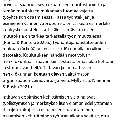
arvioida säännöllisesti osaamisen muutostarvetta ja
tämän muutoksen mukanaan tuomaa vajetta
työyhteisön osaamisessa. Tässä työntekijän ja
esimiehen välinen vuoropuhelu on tärkeää esimerkiksi
kehityskeskusteluissa. Lisäksi tehtävienkuvien
muutoksia on tärkeä tarkastella työn muuttuessa.
(Ranta & Kantola 2020a.) Työnantajahaastatteluiden
mukaan tärkeää on, että henkilökunnalla on viimeisin
tietotaito. Koulutuksen nähdään motivoivan
henkilökuntaa, lisäävän kiinnostusta omaa alaa kohtaan
ja sitouttavan heitä. Taitavan ja innovatiivisen
henkilökunnan koetaan olevan välttämätön
organisaation voimavara. (Järvelä, Myllymaa, Nieminen
& Puska 2021.)
Jatkuvan oppimisen kehittämisen visioina ovat
työllistymisen ja merkityksellisen elämän edellyttämien
tietojen, taitojen ja osaamisen saavuttaminen,
osaamisen kehittäminen työuran aikana sekä se, että