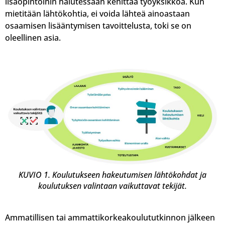
lisäopintoihin halutessaan kehittää työyksikköä. Kun
mietitään lähtökohtia, ei voida lähteä ainoastaan
osaamisen lisääntymisen tavoittelusta, toki se on
oleellinen asia.
KUVIO 1. Koulutukseen hakeutumisen lähtökohdat ja
koulutuksen valintaan vaikuttavat tekijät.
Ammatillisen tai ammattikorkeakoulututkinnon jälkeen