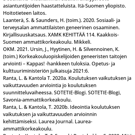
asiantuntijoiden haastatteluista. Itä-Suomen yliopisto.
Hoitotieteen laitos.
Laanterä, S. & Saunders, H. (toim.). 2020. Sosiaali- ja
terveysalan ammattilaisten geneerinen osaaminen.
Kirjallisuuskatsaus. XAMK KEHITTÄÄ 114. Kaakkois-
Suomen ammattikorkeakoulu. Mikkeli.
OKM. 2021. Ursin, J., Hyytinen, H. & Silvennoinen, K.
(toim.) Korkeakouluopiskelijoiden geneeristen taitojen
arviointi – Kappas! -hankkeen tuloksia. Opetus- ja
kulttuuriministeriön julkaisuja 2021:6.
Ranta, L. & Kantola T. 2020a. Koulutuksen vaikutuksen ja
vaikuttavuuden arviointia jo koulutuksen
suunnitteluvaiheessa. SOTETIE-Blogi. SOTETIE-Blogi,
Savonia-ammattikorkeakoulu.
Ranta, L. & Kantola, T. 2020b. Ideointia koulutuksen
vaikutuksen ja vaikuttavuuden arvioinnin
kehittämiseksi. Laurea Journal. Laurea-
ammattikorkeakoulu.