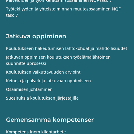
Palveluiden ja työn kehittämisosaaminen NQF taso 7
Työtekijyyden ja yhteistoiminnan muutososaaminen NQF
taso 7
Jatkuva oppiminen
Koulutukseen hakeutumisen lähtökohdat ja mahdollisuudet
Jatkuvan oppimisen koulutuksen työelämälähtöinen
suunnitteluprosessi
Koulutuksen vaikuttavuuden arviointi
Keinoja ja palveluja jatkuvaan oppimiseen
Osaamisen johtaminen
Suosituksia koulutuksen järjestäjille
Gemensamma kompetenser
Kompetens inom klientarbete