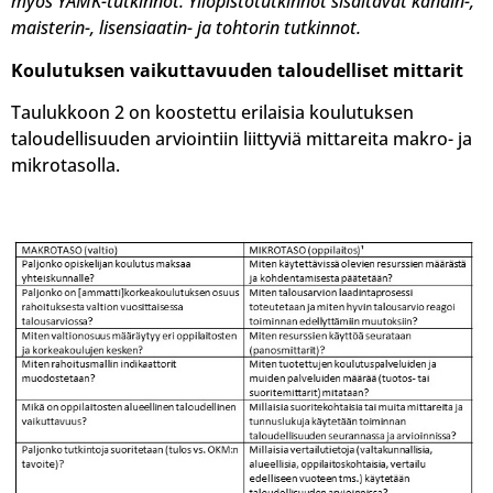
myös YAMK-tutkinnot. Yliopistotutkinnot sisältävät kandin-,
maisterin-, lisensiaatin- ja tohtorin tutkinnot.
Koulutuksen vaikuttavuuden taloudelliset mittarit
Taulukkoon 2 on koostettu erilaisia koulutuksen
taloudellisuuden arviointiin liittyviä mittareita makro- ja
mikrotasolla.