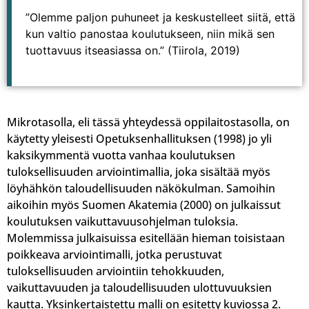
”Olemme paljon puhuneet ja keskustelleet siitä, että
kun valtio panostaa koulutukseen, niin mikä sen
tuottavuus itseasiassa on.” (Tiirola, 2019)
Mikrotasolla, eli tässä yhteydessä oppilaitostasolla, on
käytetty yleisesti Opetuksenhallituksen (1998) jo yli
kaksikymmentä vuotta vanhaa koulutuksen
tuloksellisuuden arviointimallia, joka sisältää myös
löyhähkön taloudellisuuden näkökulman. Samoihin
aikoihin myös Suomen Akatemia (2000) on julkaissut
koulutuksen vaikuttavuusohjelman tuloksia.
Molemmissa julkaisuissa esitellään hieman toisistaan
poikkeava arviointimalli, jotka perustuvat
tuloksellisuuden arviointiin tehokkuuden,
vaikuttavuuden ja taloudellisuuden ulottuvuuksien
kautta. Yksinkertaistettu malli on esitetty kuviossa 2.