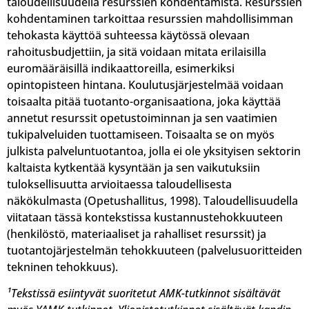
taloudellisuudella resurssien kohdentamista. Resurssien
kohdentaminen tarkoittaa resurssien mahdollisimman
tehokasta käyttöä suhteessa käytössä olevaan
rahoitusbudjettiin, ja sitä voidaan mitata erilaisilla
euromääräisillä indikaattoreilla, esimerkiksi
opintopisteen hintana. Koulutusjärjestelmää voidaan
toisaalta pitää tuotanto-organisaationa, joka käyttää
annetut resurssit opetustoiminnan ja sen vaatimien
tukipalveluiden tuottamiseen. Toisaalta se on myös
julkista palveluntuotantoa, jolla ei ole yksityisen sektorin
kaltaista kytkentää kysyntään ja sen vaikutuksiin
tuloksellisuutta arvioitaessa taloudellisesta
näkökulmasta (Opetushallitus, 1998). Taloudellisuudella
viitataan tässä kontekstissa kustannustehokkuuteen
(henkilöstö, materiaaliset ja rahalliset resurssit) ja
tuotantojärjestelmän tehokkuuteen (palvelusuoritteiden
tekninen tehokkuus).
¹Tekstissä esiintyvät suoritetut AMK-tutkinnot sisältävät