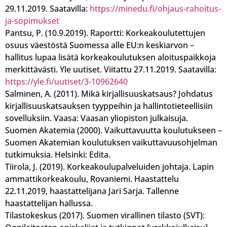
29.11.2019. Saatavilla:
https://minedu.fi/ohjaus-rahoitus-
ja-sopimukset
Pantsu, P. (10.9.2019). Raportti: Korkeakoulutettujen
osuus väestöstä Suomessa alle EU:n keskiarvon –
hallitus lupaa lisätä korkeakoulutuksen aloituspaikkoja
merkittävästi. Yle uutiset. Viitattu 27.11.2019. Saatavilla:
https://yle.fi/uutiset/3-10962640
Salminen, A. (2011). Mikä kirjallisuuskatsaus? Johdatus
kirjallisuuskatsauksen tyyppeihin ja hallintotieteellisiin
sovelluksiin. Vaasa: Vaasan yliopiston julkaisuja.
Suomen Akatemia (2000). Vaikuttavuutta koulutukseen –
Suomen Akatemian koulutuksen vaikuttavuusohjelman
tutkimuksia. Helsinki: Edita.
Tiirola, J. (2019). Korkeakoulupalveluiden johtaja. Lapin
ammattikorkeakoulu, Rovaniemi. Haastattelu
22.11.2019, haastattelijana Jari Sarja. Tallenne
haastattelijan hallussa.
Tilastokeskus (2017). Suomen virallinen tilasto (SVT):