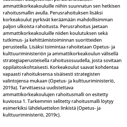
ammattikorkeakouluille niihin suunnatun sen hetkisen
rahoitusmallin avulla. Perusrahoituksen lisäksi
korkeakoulut pyrkivät keräämään mahdollisimman
paljon ulkoista rahoitusta. Perusrahoitus jaetaan
ammattikorkeakouluille niiden koulutuksen sekä
tutkimus- ja kehittämistoiminnan suoritteiden
perusteella. Lisäksi toimintaa rahoitetaan Opetus- ja
kulttuuriministeriön ja ammattikorkeakoulun välisellä
strategiaperusteisella rahoitusosuudella, josta sovitaan
oppilaitoskohtaisesti. Korkeakoulut saavat kohdentaa
vapaasti rahoituksensa sisäisesti strategisten
valintojensa mukaan (Opetus- ja kulttuuriministeriö,
2019a). Tarvittaessa uudistettava
ammattikorkeakoulujen rahoitusmalli on esitetty
kuviossa 1. Tarkemmin selitetty rahoitusmalli löytyy
esimerkiksi lähdeluettelon linkistä (Opetus- ja
kulttuuriministeriö, 2019c).