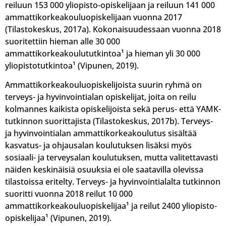
reiluun 153 000 yliopisto-opiskelijaan ja reiluun 141 000
ammattikorkeakouluopiskelijaan vuonna 2017
(Tilastokeskus, 2017a). Kokonaisuudessaan vuonna 2018
suoritettiin hieman alle 30 000
ammattikorkeakoulututkintoa¹ ja hieman yli 30 000
yliopistotutkintoa¹ (Vipunen, 2019).
Ammattikorkeakouluopiskelijoista suurin ryhmä on
terveys- ja hyvinvointialan opiskelijat, joita on reilu
kolmannes kaikista opiskelijoista sekä perus- että YAMK-
tutkinnon suorittajista (Tilastokeskus, 2017b). Terveys-
ja hyvinvointialan ammattikorkeakoulutus sisältää
kasvatus- ja ohjausalan koulutuksen lisäksi myös
sosiaali- ja terveysalan koulutuksen, mutta valitettavasti
näiden keskinäisiä osuuksia ei ole saatavilla olevissa
tilastoissa eritelty. Terveys- ja hyvinvointialalta tutkinnon
suoritti vuonna 2018 reilut 10 000
ammattikorkeakouluopiskelijaa¹ ja reilut 2400 yliopisto-
opiskelijaa¹ (Vipunen, 2019).