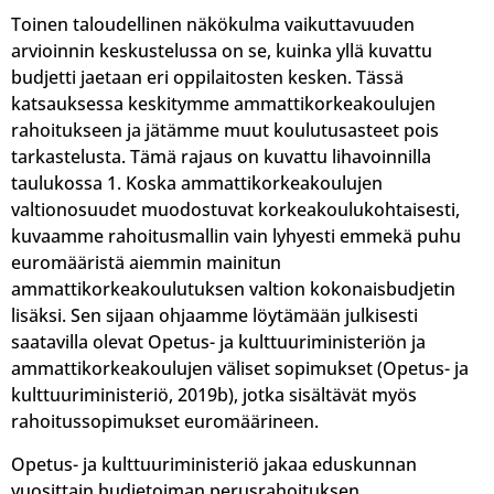
Toinen taloudellinen näkökulma vaikuttavuuden
arvioinnin keskustelussa on se, kuinka yllä kuvattu
budjetti jaetaan eri oppilaitosten kesken. Tässä
katsauksessa keskitymme ammattikorkeakoulujen
rahoitukseen ja jätämme muut koulutusasteet pois
tarkastelusta. Tämä rajaus on kuvattu lihavoinnilla
taulukossa 1. Koska ammattikorkeakoulujen
valtionosuudet muodostuvat korkeakoulukohtaisesti,
kuvaamme rahoitusmallin vain lyhyesti emmekä puhu
euromääristä aiemmin mainitun
ammattikorkeakoulutuksen valtion kokonaisbudjetin
lisäksi. Sen sijaan ohjaamme löytämään julkisesti
saatavilla olevat Opetus- ja kulttuuriministeriön ja
ammattikorkeakoulujen väliset sopimukset (Opetus- ja
kulttuuriministeriö, 2019b), jotka sisältävät myös
rahoitussopimukset euromäärineen.
Opetus- ja kulttuuriministeriö jakaa eduskunnan
vuosittain budjetoiman perusrahoituksen