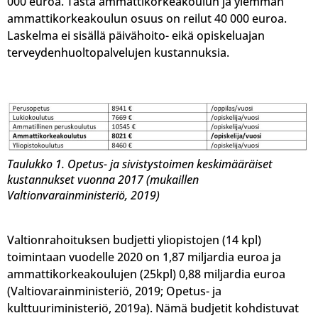
000 euroa. Tästä ammattikorkeakoulun ja ylemmän
ammattikorkeakoulun osuus on reilut 40 000 euroa.
Laskelma ei sisällä päivähoito- eikä opiskeluajan
terveydenhuoltopalvelujen kustannuksia.
Taulukko 1. Opetus- ja sivistystoimen keskimääräiset
kustannukset vuonna 2017 (mukaillen
Valtionvarainministeriö, 2019)
Valtionrahoituksen budjetti yliopistojen (14 kpl)
toimintaan vuodelle 2020 on 1,87 miljardia euroa ja
ammattikorkeakoulujen (25kpl) 0,88 miljardia euroa
(Valtiovarainministeriö, 2019; Opetus- ja
kulttuuriministeriö, 2019a). Nämä budjetit kohdistuvat