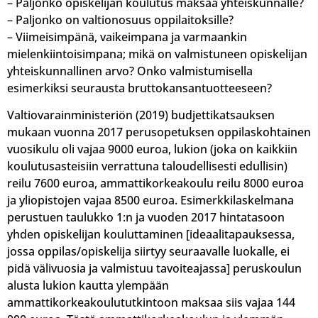
– Paljonko opiskelijan koulutus maksaa yhteiskunnalle?
– Paljonko on valtionosuus oppilaitoksille?
– Viimeisimpänä, vaikeimpana ja varmaankin
mielenkiintoisimpana; mikä on valmistuneen opiskelijan
yhteiskunnallinen arvo? Onko valmistumisella
esimerkiksi seurausta bruttokansantuotteeseen?
Valtiovarainministeriön (2019) budjettikatsauksen
mukaan vuonna 2017 perusopetuksen oppilaskohtainen
vuosikulu oli vajaa 9000 euroa, lukion (joka on kaikkiin
koulutusasteisiin verrattuna taloudellisesti edullisin)
reilu 7600 euroa, ammattikorkeakoulu reilu 8000 euroa
ja yliopistojen vajaa 8500 euroa. Esimerkkilaskelmana
perustuen taulukko 1:n ja vuoden 2017 hintatasoon
yhden opiskelijan kouluttaminen [ideaalitapauksessa,
jossa oppilas/opiskelija siirtyy seuraavalle luokalle, ei
pidä välivuosia ja valmistuu tavoiteajassa] peruskoulun
alusta lukion kautta ylempään
ammattikorkeakoulututkintoon maksaa siis vajaa 144