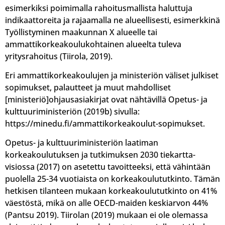
esimerkiksi poimimalla rahoitusmallista haluttuja
indikaattoreita ja rajaamalla ne alueellisesti, esimerkkinä
Työllistyminen maakunnan X alueelle tai
ammattikorkeakoulukohtainen alueelta tuleva
yritysrahoitus (Tiirola, 2019).
Eri ammattikorkeakoulujen ja ministeriön väliset julkiset
sopimukset, palautteet ja muut mahdolliset
[ministeriö]ohjausasiakirjat ovat nähtävillä Opetus- ja
kulttuuriministeriön (2019b) sivulla:
https://minedu.fi/ammattikorkeakoulut-sopimukset.
Opetus- ja kulttuuriministeriön laatiman
korkeakoulutuksen ja tutkimuksen 2030 tiekartta-
visiossa (2017) on asetettu tavoitteeksi, että vähintään
puolella 25-34 vuotiaista on korkeakoulututkinto. Tämän
hetkisen tilanteen mukaan korkeakoulututkinto on 41%
väestöstä, mikä on alle OECD-maiden keskiarvon 44%
(Pantsu 2019). Tiirolan (2019) mukaan ei ole olemassa