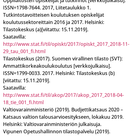
Oppilaitosten opiskelijat ja tutkinnot [verkkojulkaisu].
ISSN=1798-7644. 2017, Liitetaulukko 1.
Tutkintotavoitteisen koulutuksen opiskelijat
koulutussektoreittain 2016 ja 2017. Helsinki:
Tilastokeskus (a)[viitattu: 15.11.2019].
Saatavilla:
http://www.stat.fi/til/opiskt/2017/opiskt_2017_2018-11-
29_tau_001_fi.html
Tilastokeskus (2017). Suomen virallinen tilasto (SVT):
Ammattikorkeakoulukoulutus [verkkojulkaisu].
ISSN=1799-0033. 2017. Helsinki: Tilastokeskus (b)
[viitattu: 15.11.2019].
Saatavilla:
http://www.stat.fi/til/akop/2017/akop_2017_2018-04-
18_tie_001_fi.html
Valtiovarainministeriö (2019). Budjettikatsaus 2020 –
Katsaus valtion talousarvioesitykseen, lokakuu 2019.
Helsinki: Valtiovarainministeriön julkaisuja.
Vipunen Opetushallinnon tilastopalvelu (2019).