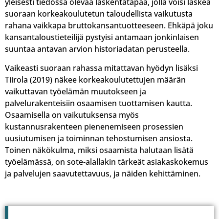
yleisesti tiedossa olevaa laskentatapaa, jolla voisi laskea
suoraan korkeakoulutetun taloudellista vaikutusta
rahana vaikkapa bruttokansantuotteeseen. Ehkäpä joku
kansantaloustieteilijä pystyisi antamaan jonkinlaisen
suuntaa antavan arvion historiadatan perusteella.
Vaikeasti suoraan rahassa mitattavan hyödyn lisäksi
Tiirola (2019) näkee korkeakoulutettujen määrän
vaikuttavan työelämän muutokseen ja
palvelurakenteisiin osaamisen tuottamisen kautta.
Osaamisella on vaikutuksensa myös
kustannusrakenteen pienenemiseen prosessien
uusiutumisen ja toiminnan tehostumisen ansiosta.
Toinen näkökulma, miksi osaamista halutaan lisätä
työelämässä, on sote-alallakin tärkeät asiakaskokemus
ja palvelujen saavutettavuus, ja näiden kehittäminen.