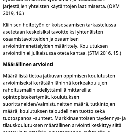
järjestäjien yhteisten käytäntöjen laatimisesta. (OKM
2019, 16.)
Kliinisen hoitotyön erikoisosaamisen tarkastelussa
asetetaan keskeisiksi tavoitteiksi yhtenäisten
osaamistavoitteiden ja osaamisen
arviointimenettelyiden määrittely. Koulutuksen
arviointiin ei julkaisussa oteta kantaa. (STM 2016, 15.)
Määrällinen arviointi
Määrällistä tietoa jatkuvan oppimisen koulutusten
arvioimiseksi kerätään lähinnä korkeakoulujen
rahoitusmallin edellyttämillä mittareilla:
opintopistekertymät, koulutuksen
suorittaneiden/valmistuneitten määrä, tutkintojen
määrä, koulutuksen taloudellinen tuotto sekä
tuotospanos –suhteet. Markkinaehtoisen täydennys- ja
tilauskoulutuksen määrällinen arviointi keskittyy siitä