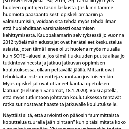
(SITRAN selvityksiä 150, 2019, 29). Tämä liittyy myös
huoleen opintojen tason laskusta. Jos kiinnitämme
huomiota pääsääntöisesti opiskelijamääriin ja
valmistumisiin, voidaan sitä tehdä myös tehdä ilman
että huolehditaan varsinaisesti osaamisen
kehittymisestä. Kauppakamarin selvityksessä jo vuonna
2012 työelämän edustajat ovat herätelleet keskustelua
asiasta, joten tämä lienee ollut huolena myös muualla
kuin SOTE –alueella. Jos tämä tiukkuuden puute alkaa jo
tutkintovaiheesta ja jatkuu jatkuvan oppimisen
koulutuksessa, ollaan pettävällä jäällä. Mittarit ovat
tehokkaita instrumentteja suuntaan jos toiseenkin.
Myös opiskelijat ovat ottaneet kantaa opetuksen
laatuun (Helsingin Sanomat, 18.1.2020). Voisi ajatella,
että myös tutkintoon johtavan koulutuksessa tehtävät
ratkaisut nostavat haasteita jatkuvalle koulutukselle.
Näyttäisi siltä, että arviointi on pääosin “summittaista
koputtelua tuuralla jään pintaan” kun pitäisi mitata koko