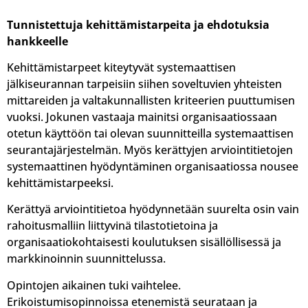
Tunnistettuja kehittämistarpeita ja ehdotuksia
hankkeelle
Kehittämistarpeet kiteytyvät systemaattisen
jälkiseurannan tarpeisiin siihen soveltuvien yhteisten
mittareiden ja valtakunnallisten kriteerien puuttumisen
vuoksi. Jokunen vastaaja mainitsi organisaatiossaan
otetun käyttöön tai olevan suunnitteilla systemaattisen
seurantajärjestelmän. Myös kerättyjen arviointitietojen
systemaattinen hyödyntäminen organisaatiossa nousee
kehittämistarpeeksi.
Kerättyä arviointitietoa hyödynnetään suurelta osin vain
rahoitusmalliin liittyvinä tilastotietoina ja
organisaatiokohtaisesti koulutuksen sisällöllisessä ja
markkinoinnin suunnittelussa.
Opintojen aikainen tuki vaihtelee.
Erikoistumisopinnoissa etenemistä seurataan ja