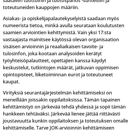
saataviin tuottoihin ja tuotospanos -suhteisiin ja
toteutuneiden kauppojen määriin.
Asiakas- ja opiskelijapalautekyselyistä saadaan myös
numeerista tietoa, minkä avulla seurataan koulutusten
saamien arviointien kehittymistä. Vain yksi 17:sta
vastaajasta mainitsee käytössä olevan organisaation
sisäisen arvioinnin ja reaaliaikaisen tavoite- ja
tulosinfon, joka kootaan analysoiden kerätyt
työyhteisöpalautteet, opettajien kanssa käydyt
keskustelut, tutkintojen määrät, jatkuvan oppimisen
opintopisteet, liiketoiminnan eurot ja toteutuneet
kaupat.
Virityksiä seurantajärjestelmän kehittämiseksi on
meneillään joissakin oppilaitoksissa. Tämän tapainen
kehittämistyö on järkevää tehdä yhdessä ja sopii tämän
hankkeen tehtäväksi. Järkevää lienee jättää riittävästi
joustavuutta kunkin oppilaitoksen ja toteutuksen omalle
kehittämiselle. Tarve JOK-arvioinnin kehittämiseen