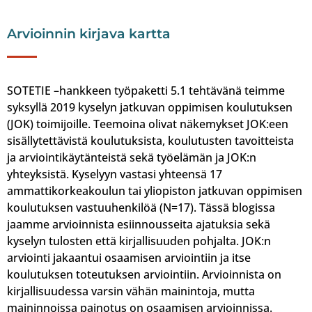
Arvioinnin kirjava kartta
SOTETIE –hankkeen työpaketti 5.1 tehtävänä teimme
syksyllä 2019 kyselyn jatkuvan oppimisen koulutuksen
(JOK) toimijoille. Teemoina olivat näkemykset JOK:een
sisällytettävistä koulutuksista, koulutusten tavoitteista
ja arviointikäytänteistä sekä työelämän ja JOK:n
yhteyksistä. Kyselyyn vastasi yhteensä 17
ammattikorkeakoulun tai yliopiston jatkuvan oppimisen
koulutuksen vastuuhenkilöä (N=17). Tässä blogissa
jaamme arvioinnista esiinnousseita ajatuksia sekä
kyselyn tulosten että kirjallisuuden pohjalta. JOK:n
arviointi jakaantui osaamisen arviointiin ja itse
koulutuksen toteutuksen arviointiin. Arvioinnista on
kirjallisuudessa varsin vähän mainintoja, mutta
maininnoissa painotus on osaamisen arvioinnissa.