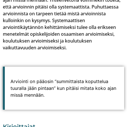
ajan missä mennään. Yhteenvetona voimmekin todeta,
että arvioinnin pitäisi olla systemaattista. Puhuttaessa
arvioinnista on tarpeen tietää mistä arvioinnista
kulloinkin on kysymys. Systemaattisen
arviointikäytännön kehittämiseksi tulee olla erikseen
menetelmät opiskelijoiden osaamisen arvioimiseksi,
koulutuksen arvioimiseksi ja koulutuksen
vaikuttavuuden arvioimiseksi.
Arviointi on pääosin “summittaista koputtelua
tuuralla jään pintaan” kun pitäisi mitata koko ajan
missä mennään.
Kirjoittajat