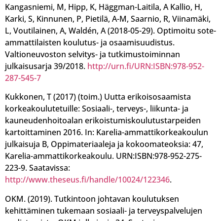
Kangasniemi, M, Hipp, K, Häggman-Laitila, A Kallio, H,
Karki, S, Kinnunen, P, Pietilä, A-M, Saarnio, R, Viinamäki,
L, Voutilainen, A, Waldén, A (2018-05-29). Optimoitu sote-
ammattilaisten koulutus- ja osaamisuudistus.
Valtioneuvoston selvitys- ja tutkimustoiminnan
julkaisusarja 39/2018.
http://urn.fi/URN:ISBN:978-952-
287-545-7
Kukkonen, T (2017) (toim.) Uutta erikoisosaamista
korkeakoulutetuille: Sosiaali-, terveys-, liikunta- ja
kauneudenhoitoalan erikoistumiskoulutustarpeiden
kartoittaminen 2016. In: Karelia-ammattikorkeakoulun
julkaisuja B, Oppimateriaaleja ja kokoomateoksia: 47,
Karelia-ammattikorkeakoulu. URN:ISBN:978-952-275-
223-9. Saatavissa:
http://www.theseus.fi/handle/10024/122346
.
OKM. (2019). Tutkintoon johtavan koulutuksen
kehittäminen tukemaan sosiaali- ja terveyspalvelujen