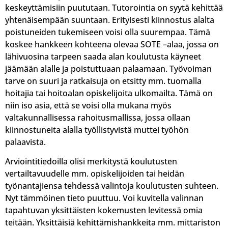
keskeyttämisiin puututaan. Tutorointia on syytä kehittää
yhtenäisempään suuntaan. Erityisesti kiinnostus alalta
poistuneiden tukemiseen voisi olla suurempaa. Tämä
koskee hankkeen kohteena olevaa SOTE –alaa, jossa on
lähivuosina tarpeen saada alan koulutusta käyneet
jäämään alalle ja poistuttuaan palaamaan. Työvoiman
tarve on suuri ja ratkaisuja on etsitty mm. tuomalla
hoitajia tai hoitoalan opiskelijoita ulkomailta. Tämä on
niin iso asia, että se voisi olla mukana myös
valtakunnallisessa rahoitusmallissa, jossa ollaan
kiinnostuneita alalla työllistyvistä muttei työhön
palaavista.
Arviointitiedoilla olisi merkitystä koulutusten
vertailtavuudelle mm. opiskelijoiden tai heidän
työnantajiensa tehdessä valintoja koulutusten suhteen.
Nyt tämmöinen tieto puuttuu. Voi kuvitella valinnan
tapahtuvan yksittäisten kokemusten levitessä omia
teitään. Yksittäisiä kehittämishankkeita mm. mittariston