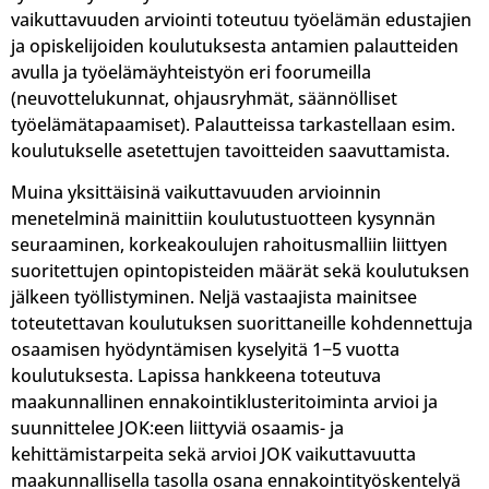
vaikuttavuuden arviointi toteutuu työelämän edustajien
ja opiskelijoiden koulutuksesta antamien palautteiden
avulla ja työelämäyhteistyön eri foorumeilla
(neuvottelukunnat, ohjausryhmät, säännölliset
työelämätapaamiset). Palautteissa tarkastellaan esim.
koulutukselle asetettujen tavoitteiden saavuttamista.
Muina yksittäisinä vaikuttavuuden arvioinnin
menetelminä mainittiin koulutustuotteen kysynnän
seuraaminen, korkeakoulujen rahoitusmalliin liittyen
suoritettujen opintopisteiden määrät sekä koulutuksen
jälkeen työllistyminen. Neljä vastaajista mainitsee
toteutettavan koulutuksen suorittaneille kohdennettuja
osaamisen hyödyntämisen kyselyitä 1−5 vuotta
koulutuksesta. Lapissa hankkeena toteutuva
maakunnallinen ennakointiklusteritoiminta arvioi ja
suunnittelee JOK:een liittyviä osaamis- ja
kehittämistarpeita sekä arvioi JOK vaikuttavuutta
maakunnallisella tasolla osana ennakointityöskentelyä