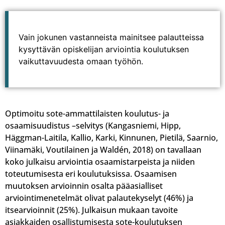
Vain jokunen vastanneista mainitsee palautteissa
kysyttävän opiskelijan arviointia koulutuksen
vaikuttavuudesta omaan työhön.
Optimoitu sote-ammattilaisten koulutus- ja
osaamisuudistus –selvitys (Kangasniemi, Hipp,
Häggman-Laitila, Kallio, Karki, Kinnunen, Pietilä, Saarnio,
Viinamäki, Voutilainen ja Waldén, 2018) on tavallaan
koko julkaisu arviointia osaamistarpeista ja niiden
toteutumisesta eri koulutuksissa. Osaamisen
muutoksen arvioinnin osalta pääasialliset
arviointimenetelmät olivat palautekyselyt (46%) ja
itsearvioinnit (25%). Julkaisun mukaan tavoite
asiakkaiden osallistumisesta sote-koulutuksen