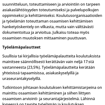
suunnitteluun, toteuttamiseen ja arviointiin on tarpeen
asiakaslähtöisyyden toteutumiseksi ja palvelupolkujen
oppimiseksi ja kehittämiseksi. Koulutusorganisaatioiden
ja työelämän toteuttaman osaamisen kehittämisen
hanketyöskentely on vilkasta, mutta vain välttävästi
dokumentoitua ja arvioitua. Julkaisu toteaa myös
osaamisen muutoksen mittaaminen puuttuvan.
Työelämäpalautteet
Suullisia tai kirjallisia työelämäpalautteita koulutuksista
mainitsee säännöllisesti kerättävän vain neljä 17:stä
vastanneesta (23,5%). Työelämäpalautteita kerätään
yhteisissä tapaamisissa, asiakaskyselyillä ja
uraseurantakyselyillä.
Tutkintoon johtavan koulutuksen kehittämistarpeina on
mainittu osaamisen kehittäminen ja siihen liittyen
osaamisen arviointi- ja seurantajärjestelmä. Lähinnä
kyseessä on tavoite työelämän ja koulutuksen