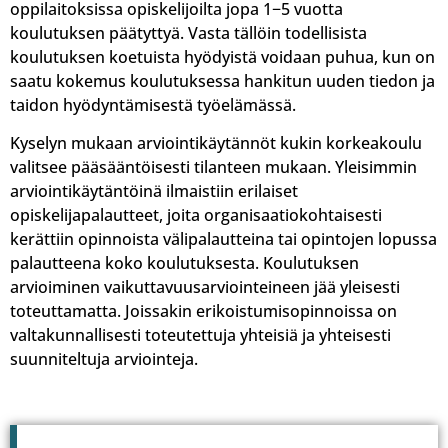
oppilaitoksissa opiskelijoilta jopa 1−5 vuotta
koulutuksen päätyttyä. Vasta tällöin todellisista
koulutuksen koetuista hyödyistä voidaan puhua, kun on
saatu kokemus koulutuksessa hankitun uuden tiedon ja
taidon hyödyntämisestä työelämässä.
Kyselyn mukaan arviointikäytännöt kukin korkeakoulu
valitsee pääsääntöisesti tilanteen mukaan. Yleisimmin
arviointikäytäntöinä ilmaistiin erilaiset
opiskelijapalautteet, joita organisaatiokohtaisesti
kerättiin opinnoista välipalautteina tai opintojen lopussa
palautteena koko koulutuksesta. Koulutuksen
arvioiminen vaikuttavuusarviointeineen jää yleisesti
toteuttamatta. Joissakin erikoistumisopinnoissa on
valtakunnallisesti toteutettuja yhteisiä ja yhteisesti
suunniteltuja arviointeja.