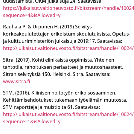
uudistamista. OKM julkaisuja 24. Saatavissa:
https://julkaisut.valtioneuvosto.fi/bitstream/handle/1
sequence=4&isAllowed=y
Rauhala P. & Urponen H. (2019) Selvitys
korkeakoulutettujen erikoistumiskoulutuksista. Opetus-
ja kulttuuriministeriön julkaisuja 2019:17. Saatavissa:
http://julkaisut.valtioneuvosto.fi/bitstream/handle/100
Sitra. (2019). Kohti elinikäistä oppimista. Yhteinen
tahtotila, rahoituksen periaatteet ja muutoshaasteet.
Sitran selvityksiä 150. Helsinki. Sitra. Saatavissa:
www.sitra.fi
STM. (2016). Kliinisen hoitotyön erikoisosaaminen.
Kehittämisehdotukset tukemaan työelämän muutosta.
STM raportteja ja muistioita 61. Saatavissa:
http://julkaisut.valtioneuvosto.fi/bitstream/handle/1002
sequence=1&isAllowed=y