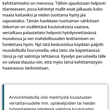
kehittämiseksi on menossa. Tällöin ajaudutaan helposti
tilanteeseen, jossa kehitetyt mallit eivät jalkaudu koko
maata kattaviksi ja niiden tuottama hyöty jää
vajavaiseksi. Tämän hankkeen tuottaman sähköisen
tiekartan on sisällettävä koulutuksista saatava,
vertailtava palautetieto helposti hyödynnettävässä
muodossa ja sen mahdollisuuden levittämisen on
hoidettava hyvin. Nyt tätä keskustelua käydään paljolti
muodollisilla foorumeilla, eikä tieto ole käytettävissä
tässä ja nyt valintoja tehtäessä. Kyselyn perusteella tälle
on selvää tilausta niin, että myös tämä kehittämistyön
haastavuus tiedostetaan.
Arviointitiedoilla olisi merkitystä koulutusten
vertailtavuudelle mm. opiskelijoiden tai heidän
työnantajiensa tehdessä valintoja koulutusten