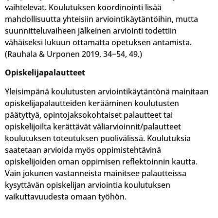
vaihtelevat. Koulutuksen koordinointi lisää
mahdollisuutta yhteisiin arviointikäytäntöihin, mutta
suunnitteluvaiheen jälkeinen arviointi todettiin
vähäiseksi lukuun ottamatta opetuksen antamista.
(Rauhala & Urponen 2019, 34−54, 49.)
Opiskelijapalautteet
Yleisimpänä koulutusten arviointikäytäntönä mainitaan
opiskelijapalautteiden kerääminen koulutusten
päätyttyä, opintojaksokohtaiset palautteet tai
opiskelijoilta kerättävät väliarvioinnit/palautteet
koulutuksen toteutuksen puolivälissä. Koulutuksia
saatetaan arvioida myös oppimistehtävinä
opiskelijoiden oman oppimisen reflektoinnin kautta.
Vain jokunen vastanneista mainitsee palautteissa
kysyttävän opiskelijan arviointia koulutuksen
vaikuttavuudesta omaan työhön.