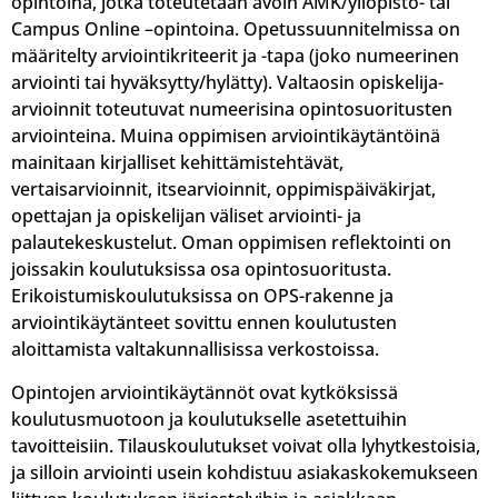
opintoina, jotka toteutetaan avoin AMK/yliopisto- tai
Campus Online –opintoina. Opetussuunnitelmissa on
määritelty arviointikriteerit ja -tapa (joko numeerinen
arviointi tai hyväksytty/hylätty). Valtaosin opiskelija-
arvioinnit toteutuvat numeerisina opintosuoritusten
arviointeina. Muina oppimisen arviointikäytäntöinä
mainitaan kirjalliset kehittämistehtävät,
vertaisarvioinnit, itsearvioinnit, oppimispäiväkirjat,
opettajan ja opiskelijan väliset arviointi- ja
palautekeskustelut. Oman oppimisen reflektointi on
joissakin koulutuksissa osa opintosuoritusta.
Erikoistumiskoulutuksissa on OPS-rakenne ja
arviointikäytänteet sovittu ennen koulutusten
aloittamista valtakunnallisissa verkostoissa.
Opintojen arviointikäytännöt ovat kytköksissä
koulutusmuotoon ja koulutukselle asetettuihin
tavoitteisiin. Tilauskoulutukset voivat olla lyhytkestoisia,
ja silloin arviointi usein kohdistuu asiakaskokemukseen